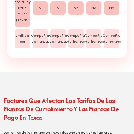
por la Ley
Little
Sí
Sí
No
No
No
Miller
(Texas)
Emitida
Compañía
Compañía
Compañía
Compañía
Compañía
por
de fianzas
de fianzas
de fianzas
de fianzas
de fianzas
Factores Que Afectan Las Tarifas De Las
Fianzas De Cumplimiento Y Las Fianzas De
Pago En Texas
Las tarifas de las fianzas en Texas dependen de varios factores,