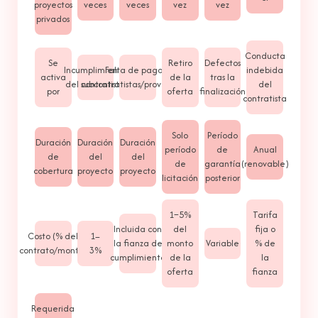
proyectos
veces
veces
vez
vez
privados
Conducta
Se
Retiro
Defectos
Incumplimiento
Falta de pago a
indebida
activa
de la
tras la
del contratista
subcontratistas/proveedores
del
por
oferta
finalización
contratista
Solo
Período
Duración
Duración
Duración
período
de
Anual
de
del
del
de
garantía
(renovable)
cobertura
proyecto
proyecto
licitación
posterior
1–5%
Tarifa
Incluida con
del
fija o
Costo (% del
1–
la fianza de
monto
Variable
% de
contrato/monto)
3%
cumplimiento
de la
la
oferta
fianza
Requerida