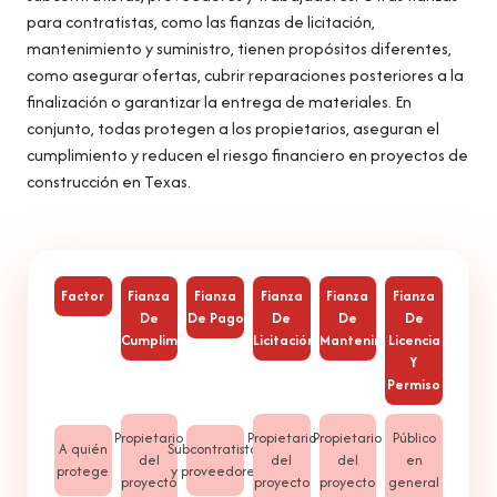
para contratistas, como las fianzas de licitación,
mantenimiento y suministro, tienen propósitos diferentes,
como asegurar ofertas, cubrir reparaciones posteriores a la
finalización o garantizar la entrega de materiales. En
conjunto, todas protegen a los propietarios, aseguran el
cumplimiento y reducen el riesgo financiero en proyectos de
construcción en Texas.
Factor
Fianza
Fianza
Fianza
Fianza
Fianza
De
De Pago
De
De
De
Cumplimiento
Licitación
Mantenimiento
Licencia
Y
Permiso
Propietario
Propietario
Propietario
Público
A quién
Subcontratistas
del
del
del
en
protege
y proveedores
proyecto
proyecto
proyecto
general