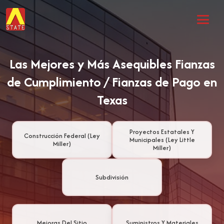
Las Mejores y Más Asequibles Fianzas
de Cumplimiento / Fianzas de Pago en
Texas
Proyectos Estatales Y
Construcción Federal (Ley
Municipales (Ley Little
Miller)
Miller)
Subdivisión
Mejoras Del Sitio
Suministros Y Materiales