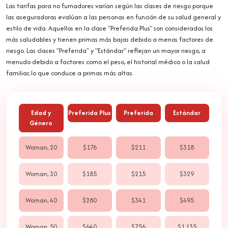
Las tarifas para no fumadores varían según las clases de riesgo porque
las aseguradoras evalúan a las personas en función de su salud general y
estilo de vida. Aquellos en la clase "Preferida Plus" son considerados los
más saludables y tienen primas más bajas debido a menos factores de
riesgo. Las clases "Preferida" y "Estándar" reflejan un mayor riesgo, a
menudo debido a factores como el peso, el historial médico o la salud
familiar, lo que conduce a primas más altas.
Edad y
Preferida Plus
Preferida
Estándar
Género
Woman, 20
$176
$211
$318
Woman, 30
$185
$215
$329
Woman, 40
$280
$341
$495
Woman, 50
$640
$756
$1,135