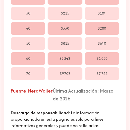
30
$215
$184
40
$330
$280
50
$815
$640
60
$2,342
$1,650
70
$9,702
$7,785
Fuente:
NerdWallet
Última Actualización: Marzo
de 2026
Descargo de responsabilidad
:
La información
proporcionada en esta página es solo para fines
informativos generales y puede no reflejar las