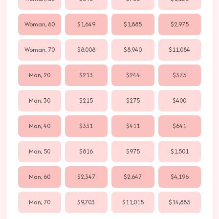
Woman, 60
$1,649
$1,885
$2,975
Woman, 70
$8,008
$8,940
$11,084
Man, 20
$213
$244
$375
Man, 30
$215
$275
$400
Man, 40
$331
$411
$641
Man, 50
$816
$975
$1,501
Man, 60
$2,347
$2,647
$4,196
Man, 70
$9,703
$11,015
$14,885