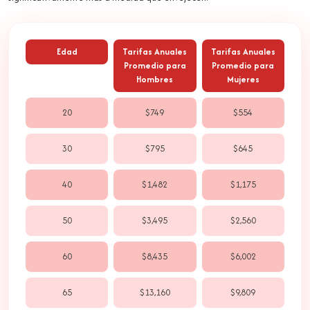
Edad
Tarifas Anuales
Tarifas Anuales
Promedio para
Promedio para
Hombres
Mujeres
20
$749
$554
30
$795
$645
40
$1,482
$1,175
50
$3,495
$2,560
60
$8,435
$6,002
65
$13,160
$9,809