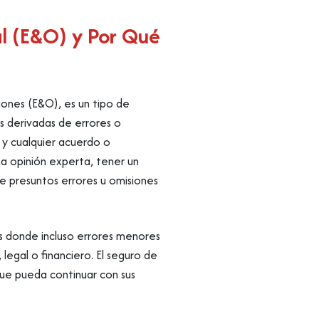
al (E&O) y Por Qué
iones (E&O), es un tipo de
s derivadas de errores o
l y cualquier acuerdo o
na opinión experta, tener un
de presuntos errores u omisiones
as donde incluso errores menores
 legal o financiero. El seguro de
 que pueda continuar con sus