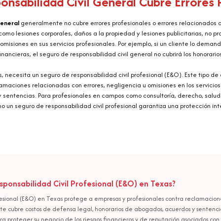
onsabilidad Civil General Cubre Errores 
general
generalmente no cubre errores profesionales o errores relacionados co
 como lesiones corporales, daños a la propiedad y lesiones publicitarias, no 
omisiones en sus servicios profesionales. Por ejemplo, si un cliente lo dema
nancieras, el seguro de responsabilidad civil general no cubrirá los honorario
s, necesita un seguro de responsabilidad civil profesional (E&O). Este tipo d
aciones relacionadas con errores, negligencia u omisiones en los servicios 
 sentencias. Para profesionales en campos como consultoría, derecho, salud 
o un seguro de responsabilidad civil profesional garantiza una protección int
ponsabilidad Civil Profesional (E&O) en Texas?
ofesional (E&O) en Texas protege a empresas y profesionales contra reclamacion
ente cubre costos de defensa legal, honorarios de abogados, acuerdos y sentenc
ara proteger su negocio de los riesgos financieros y de reputación asociados con 