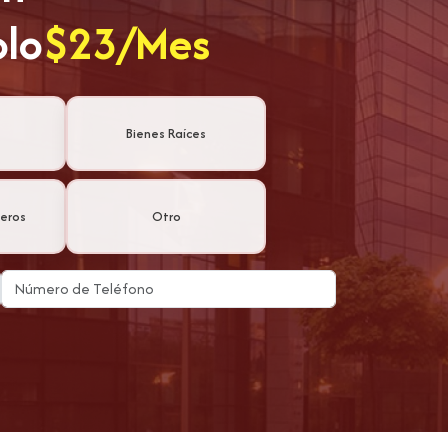
olo
$23/Mes
Bienes Raíces
ieros
Otro