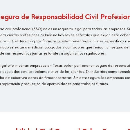
 Seguro de Responsabilidad Civil Profesio
dad civil profesional (E&O) no es un requisito legal para todas las empresas.
 ciertas profesiones. Si bien no hay leyes estatales que exijan esta cober
a salud, el derecho y las finanzas pueden tener regulaciones específicas o r
enudo se exige a médicos, abogados y contadores que tengan un seguro de re
 de sus respectivas juntas estatales u organismos reguladores.
igatorio, muchas empresas en Texas optan por tener un seguro de responsabil
s asociados con las reclamaciones de los clientes. En industrias como tecnolog
a de cobertura antes de firmar contratos. Sin este seguro, las empresas corr
la reputación y reducción de oportunidades para trabajos futuros.