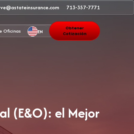
ave@astateinsurance.com
713-357-7771
Obtener
e Oficinas
EN
Cotización
al (E&O): el Mejor