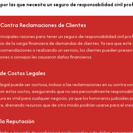
 por las que necesita un seguro de responsabilidad civil pro
 Contra Reclamaciones de Clientes
principales razones para tener un seguro de responsabilidad civil pr
cio de la carga financiera de demandas de clientes. Ya sea que est
comendaciones o realizando un servicio, los clientes pueden presen
iones o consejos les causaron daños financieros.
de Costos Legales
legal puede ser costosa, incluso si las reclamaciones en su contra so
rir estos costos, asegurando que no sea personalmente responsable
ura es vital para cualquier negocio, ya que los honorarios judiciale
, drenando recursos que de otro modo podrían usarse para el crec
 la Reputación
do o acusado de negligencia profesional puede dañar gravemente 