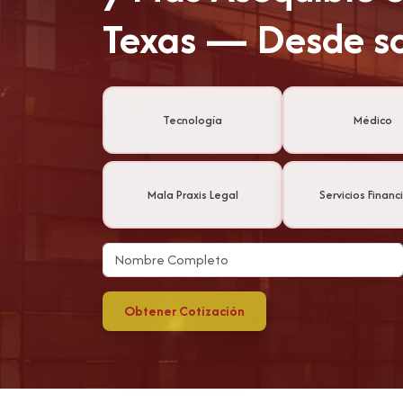
Texas — Desde s
Tecnología
Médico
Mala Praxis Legal
Servicios Financ
Obtener Cotización