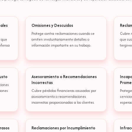
nales
Omisiones y Descuidos
Reclam
Protege contra reclamaciones cuando se
Cubre r
s que
omiten involuntariamente detalles o
que sus
efensa
información importante en su trabajo.
tergive
Justo
Asesoramiento o Recomendaciones
Incapa
Incorrectas
Prome
ciones
ciones
Cubre pérdidas financieras causadas por
Protege
asesoramiento o recomendaciones
servici
incorrectas proporcionadas a los clientes.
esperad
rasos
Reclamaciones por Incumplimiento
Infrac