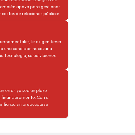
o también apoyo para gestionar
 costos de relaciones públicas.
bernamentales, le exigen tener
do una condición necesaria
o tecnología, salud y bienes
un error, ya sea un plazo
s financieramente. Con el
confianza sin preocuparse