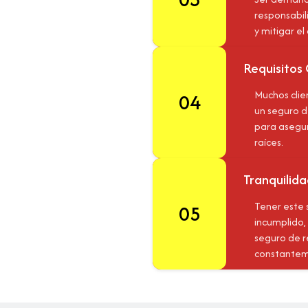
responsabil
y mitigar e
Requisitos
Muchos clie
04
un seguro d
para asegur
raíces.
Tranquilida
Tener este s
05
incumplido,
seguro de r
constantem