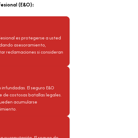
fesional (E&O):
ofesional es protegerse a usted
é dando asesoramiento,
tar reclamaciones si consideran
n infundadas. El seguro E&O
 de costosas batallas legales.
s pueden acumularse
imiento.
su reputación. El seguro de