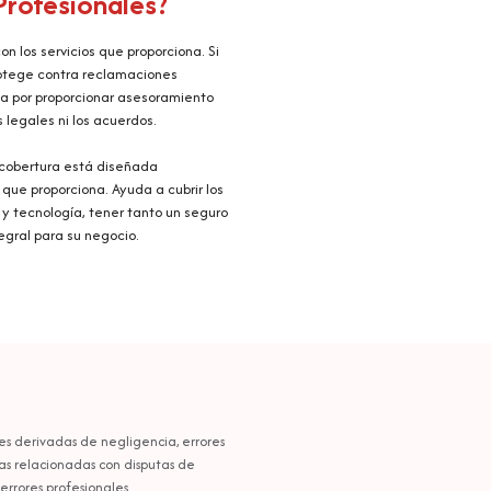
Profesionales?
n los servicios que proporciona. Si
protege contra reclamaciones
nda por proporcionar asesoramiento
s legales ni los acuerdos.
e cobertura está diseñada
que proporciona. Ayuda a cubrir los
y tecnología, tener tanto un seguro
egral para su negocio.
es derivadas de negligencia, errores
ias relacionadas con disputas de
errores profesionales.