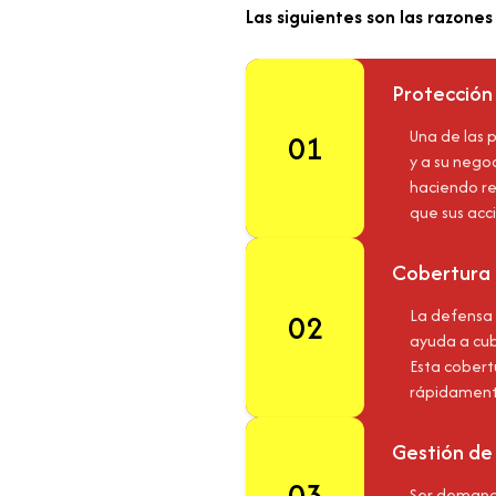
Las siguientes son las razones
Protección
Una de las 
01
y a su nego
haciendo re
que sus acc
Cobertura 
La defensa 
02
ayuda a cub
Esta cobert
rápidamente
Gestión de
03
Ser demanda