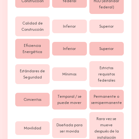
Construcción
federal
HUD (estándar
federal)
Calidad de
Inferior
Superior
Construcción
Eficiencia
Inferior
Superior
Energética
Estrictos
Estándares de
Mínimos
requisitos
Seguridad
federales
Temporal / se
Permanente o
Cimientos
puede mover
semipermanente
Rara vez se
Diseñada para
mueve
Movilidad
ser movida
después de la
instalación