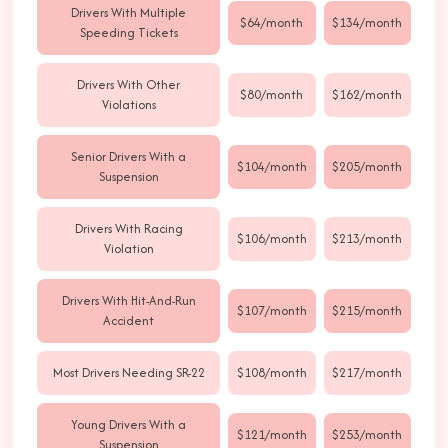
Drivers With Multiple
$64/month
$134/month
Speeding Tickets
Drivers With Other
$80/month
$162/month
Violations
Senior Drivers With a
$104/month
$205/month
Suspension
Drivers With Racing
$106/month
$213/month
Violation
Drivers With Hit-And-Run
$107/month
$215/month
Accident
Most Drivers Needing SR-22
$108/month
$217/month
Young Drivers With a
$121/month
$253/month
Suspension