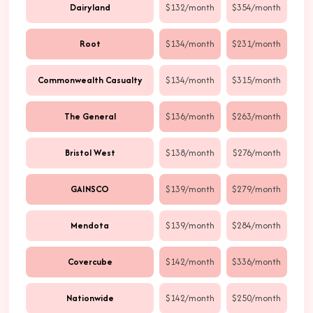
Dairyland
$132/month
$354/month
Root
$134/month
$231/month
Commonwealth Casualty
$134/month
$315/month
The General
$136/month
$263/month
Bristol West
$138/month
$276/month
GAINSCO
$139/month
$279/month
Mendota
$139/month
$284/month
Covercube
$142/month
$336/month
Nationwide
$142/month
$250/month