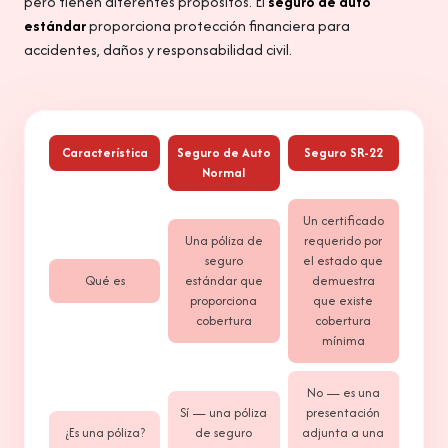
pero tienen diferentes propósitos. El
seguro de auto
estándar
proporciona protección financiera para
accidentes, daños y responsabilidad civil.
Característica
Seguro de Auto
Seguro SR-22
Normal
Un certificado
Una póliza de
requerido por
seguro
el estado que
Qué es
estándar que
demuestra
proporciona
que existe
cobertura
cobertura
mínima
No — es una
Sí — una póliza
presentación
¿Es una póliza?
de seguro
adjunta a una