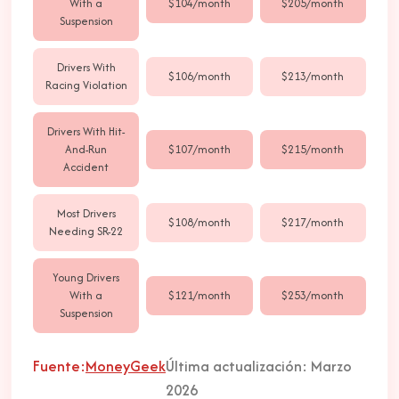
With a
$104/month
$205/month
Suspension
Drivers With
$106/month
$213/month
Racing Violation
Drivers With Hit-
And-Run
$107/month
$215/month
Accident
Most Drivers
$108/month
$217/month
Needing SR-22
Young Drivers
With a
$121/month
$253/month
Suspension
Fuente:
MoneyGeek
Última actualización: Marzo
2026