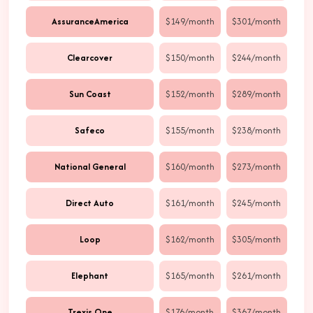
AssuranceAmerica
$149/month
$301/month
Clearcover
$150/month
$244/month
Sun Coast
$152/month
$289/month
Safeco
$155/month
$238/month
National General
$160/month
$273/month
Direct Auto
$161/month
$245/month
Loop
$162/month
$305/month
Elephant
$165/month
$261/month
Trexis One
$176/month
$367/month