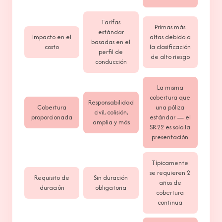
Tarifas
Primas más
estándar
Impacto en el
altas debido a
basadas en el
costo
la clasificación
perfil de
de alto riesgo
conducción
La misma
cobertura que
Responsabilidad
Cobertura
una póliza
civil, colisión,
proporcionada
estándar — el
amplia y más
SR-22 es solo la
presentación
Típicamente
se requieren 2
Requisito de
Sin duración
años de
duración
obligatoria
cobertura
continua