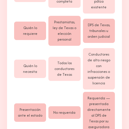
completa
póliza
existente
Prestamistas,
DPS de Texas,
Quién lo
ley de Texas o
tribunales u
requiere
elección
orden judicial
personal
Conductores
de alto riesgo
Todos los
Quién lo
con
conductores
necesita
infracciones o
de Texas
suspensión de
licencia
Requerida —
presentada
Presentación
directamente
No requerida
ante el estado
al DPS de
Texas por su
aseguradora