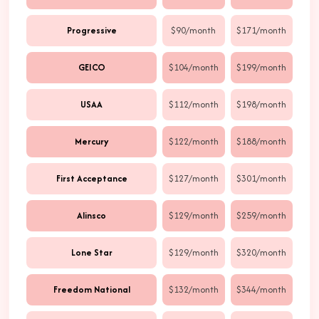
Progressive
$90/month
$171/month
GEICO
$104/month
$199/month
USAA
$112/month
$198/month
Mercury
$122/month
$188/month
First Acceptance
$127/month
$301/month
Alinsco
$129/month
$259/month
Lone Star
$129/month
$320/month
Freedom National
$132/month
$344/month