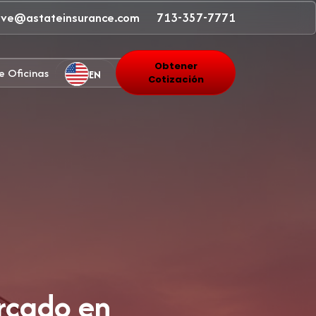
ave@astateinsurance.com
713-357-7771
Obtener
e Oficinas
EN
Cotización
ercado en