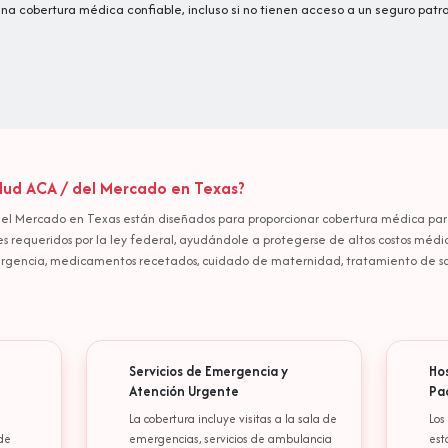
a cobertura médica confiable, incluso si no tienen acceso a un seguro patr
lud ACA / del Mercado en Texas?
el Mercado en Texas están diseñados para proporcionar cobertura médica para i
es requeridos por la ley federal, ayudándole a protegerse de altos costos médi
ergencia, medicamentos recetados, cuidado de maternidad, tratamiento de sal
Servicios de Emergencia y
Ho
Atención Urgente
Pa
La cobertura incluye visitas a la sala de
Los
de
emergencias, servicios de ambulancia
est