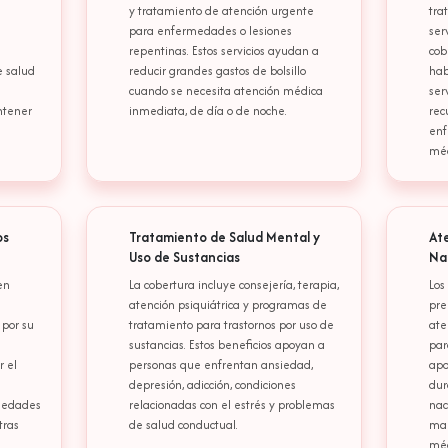
y tratamiento de atención urgente
tra
para enfermedades o lesiones
ser
repentinas. Estos servicios ayudan a
cob
e salud
reducir grandes gastos de bolsillo
hab
cuando se necesita atención médica
ser
tener
inmediata, de día o de noche.
rec
enf
méd
os
Tratamiento de Salud Mental y
At
Uso de Sustancias
Na
en
La cobertura incluye consejería, terapia,
Los
atención psiquiátrica y programas de
pre
 por su
tratamiento para trastornos por uso de
ate
sustancias. Estos beneficios apoyan a
par
 el
personas que enfrentan ansiedad,
apo
depresión, adicción, condiciones
dur
rmedades
relacionadas con el estrés y problemas
nac
tras
de salud conductual.
man
.
méd