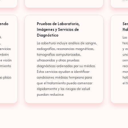
yendo
Pruebas de Laboratorio,
Ser
Imágenes y Servicios de
Hab
Diagnóstico
A
Los
,
La cobertura incluye análisis de sangre,
ter
ervicios
radiografías, resonancias magnéticas,
y e
ambién
tomografías computarizadas,
una
e visión
ultrasonidos y otras pruebas
ser
imiento
diagnósticas ordenadas por su médico.
rec
Estos servicios ayudan a identificar
mov
o plazo.
condiciones médicas temprano para
hab
que el tratamiento pueda comenzar
el 
rápidamente y los riesgos de salud
puedan reducirse.