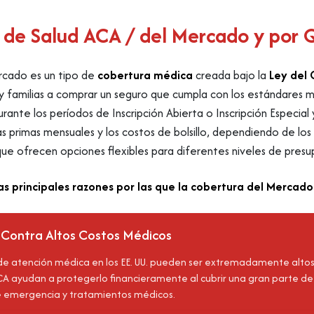
 de Salud ACA / del Mercado y por 
ercado es un tipo de
cobertura médica
creada bajo la
Ley del 
 y familias a comprar un seguro que cumpla con los estándares 
rante los períodos de Inscripción Abierta o Inscripción Especial y
las primas mensuales y los costos de bolsillo, dependiendo de los
ue ofrecen opciones flexibles para diferentes niveles de presu
as principales razones por las que la cobertura del Mercad
 Contra Altos Costos Médicos
de atención médica en los EE. UU. pueden ser extremadamente altos 
 ayudan a protegerlo financieramente al cubrir una gran parte de l
e emergencia y tratamientos médicos.