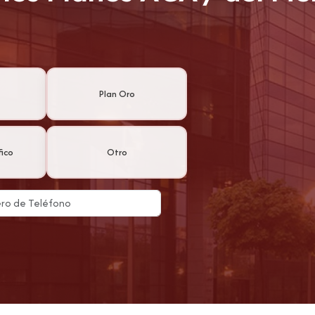
Plan Oro
ico
Otro