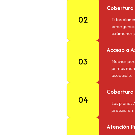
Cobertura p
02
Estos plane
emergencia,
exámenes p
Acceso a As
03
Muchas pers
primas mens
asequible.
Cobertura 
04
Los planes 
preexistent
Atención P