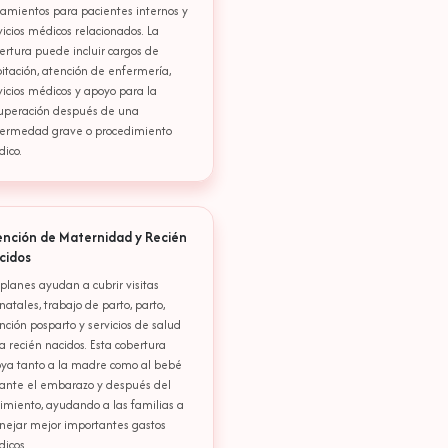
tamientos para pacientes internos y
vicios médicos relacionados. La
ertura puede incluir cargos de
itación, atención de enfermería,
vicios médicos y apoyo para la
uperación después de una
ermedad grave o procedimiento
ico.
ención de Maternidad y Recién
cidos
 planes ayudan a cubrir visitas
natales, trabajo de parto, parto,
nción posparto y servicios de salud
a recién nacidos. Esta cobertura
ya tanto a la madre como al bebé
ante el embarazo y después del
imiento, ayudando a las familias a
ejar mejor importantes gastos
icos.