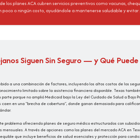
de los planes ACA cubren servicios preventivos como vacunas, che
 poco o ningún costo, ayudándole a mantenerse saludable y evita
janos Siguen Sin Seguro — y Qué Puede 
bido a una combinación de factores, incluyendo los altos costos de los seguro
nocimiento limitado sobre la asistencia financiera disponible. Texas tambié
en parte porque no amplió Medicaid bajo la Ley del Cuidado de Salud a Bajo 
s caen en una "brecha de cobertura", donde ganan demasiado para califica
ándar.
te problema ofreciendo planes de seguro médico estructurados con subsidi
as mensuales. A través de opciones como los planes del mercado ACA en Texas
quible que incluye beneficios de salud esenciales y protección para condic