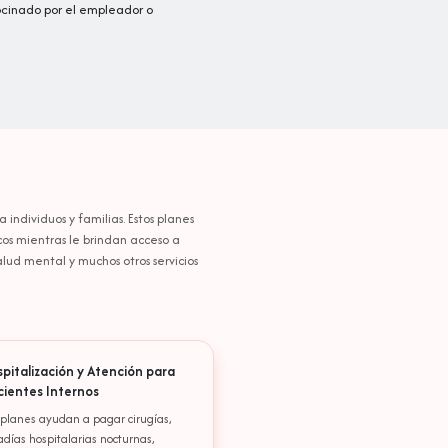
ocinado por el empleador o
ndividuos y familias. Estos planes
cos mientras le brindan acceso a
ud mental y muchos otros servicios
spitalización y Atención para
cientes Internos
 planes ayudan a pagar cirugías,
adías hospitalarias nocturnas,