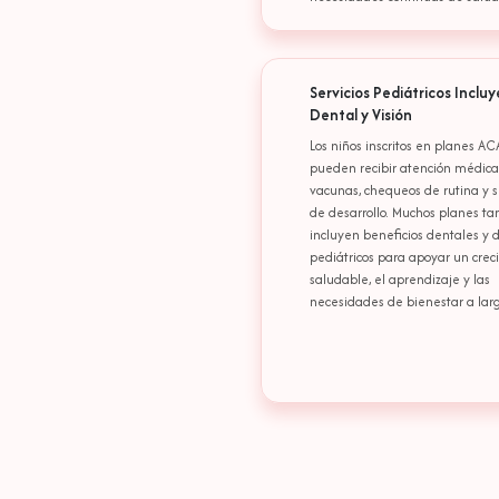
Servicios Pediátricos Inclu
Dental y Visión
Los niños inscritos en planes AC
pueden recibir atención médica
vacunas, chequeos de rutina y s
de desarrollo. Muchos planes t
incluyen beneficios dentales y d
pediátricos para apoyar un crec
saludable, el aprendizaje y las
necesidades de bienestar a larg