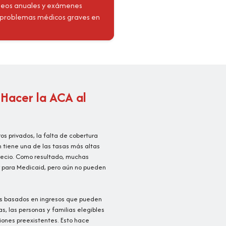
queos anuales y exámenes
r problemas médicos graves en
Hacer la ACA al
s privados, la falta de cobertura
n tiene una de las tasas más altas
Precio. Como resultado, muchas
r para Medicaid, pero aún no pueden
os basados en ingresos que pueden
, las personas y familias elegibles
iones preexistentes. Esto hace