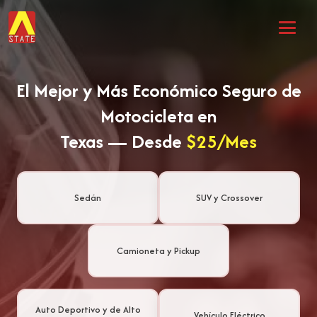
El Mejor y Más Económico Seguro de
Motocicleta en
Texas — Desde
$25/Mes
Sedán
SUV y Crossover
Camioneta y Pickup
Auto Deportivo y de Alto
Vehículo Eléctrico