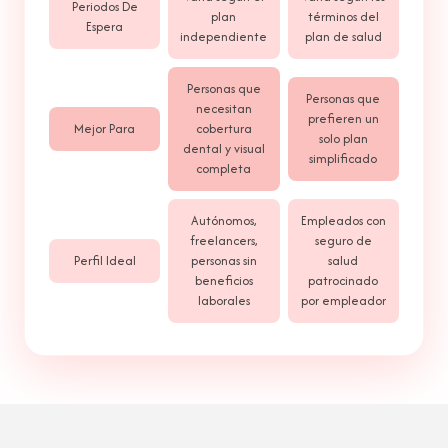
Periodos De
plan
términos del
Espera
independiente
plan de salud
Personas que
Personas que
necesitan
prefieren un
Mejor Para
cobertura
solo plan
dental y visual
simplificado
completa
Autónomos,
Empleados con
freelancers,
seguro de
Perfil Ideal
personas sin
salud
beneficios
patrocinado
laborales
por empleador