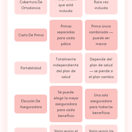
Cobertura De
Rara vez
que esté
Ortodoncia
incluida
incluida
Primas
Prima única
separadas
combinada —
Costo De Prima
para cada
puede ser
póliza
menor
Totalmente
Depende del
independiente
plan de salud
Portabilidad
del plan de
— se pierde si
salud
el plan cambia
Se puede
Una sola
elegir la mejor
Elección De
aseguradora
aseguradora
Aseguradora
para todos los
para cada
beneficios
beneficio
Varía según el
Varía según los